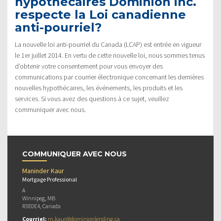
hypothécaires Dominion inc.
respecte la Loi canadienne
anti-pourriel?
La nouvelle loi anti-pourriel du Canada (LCAP) est entrée en vigueur
le 1er juillet 2014. En vertu de cette nouvelle loi, nous sommes tenus
d’obtenir votre consentement pour vous envoyer des
communications par courrier électronique concernant les dernières
nouvelles hypothécaires, les événements, les produits et les
services. Si vous avez des questions à ce sujet, veuillez
communiquer avec nous.
COMMUNIQUER AVEC NOUS
Maninder Kaur
Mortgage Professional
A
Winnipeg, MB
R3E0E4, Canada
Courriel:
m.kaur@dominionlending.ca